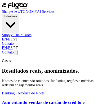
SharpAI
AUTONOMY
AI Services
Indústrias
Supply Chain
Casos
|
EN
/
ES
/
PT
Contato
EN
/
ES
/
PT
Contato
Casos
Resultados reais, anonimizados.
Nomes de clientes são omitidos. Indústrias, regiões e métricas
refletem engajamentos reais.
Banking
·
América do Norte
Aumentando vendas de cartão de crédito e