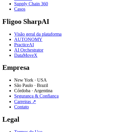
Supply Chain 360
Casos
Fligoo SharpAI
Visão geral da plataforma
AUTONOMY
PracticeAI
AI Orchestrator
DataMoveX
Empresa
New York
·
USA
São Paulo
·
Brazil
Córdoba
·
Argentina
Segurança & Confiança
Carreiras
↗
Contato
Legal
Termos de Uso