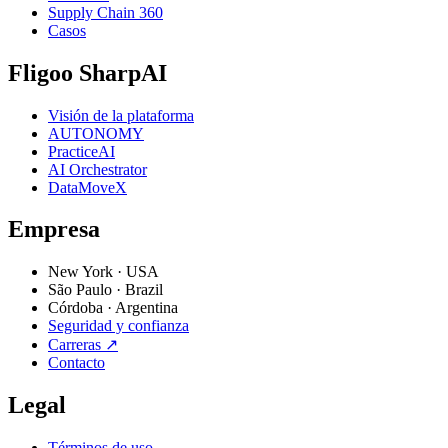
Supply Chain 360
Casos
Fligoo SharpAI
Visión de la plataforma
AUTONOMY
PracticeAI
AI Orchestrator
DataMoveX
Empresa
New York
·
USA
São Paulo
·
Brazil
Córdoba
·
Argentina
Seguridad y confianza
Carreras
↗
Contacto
Legal
Términos de uso