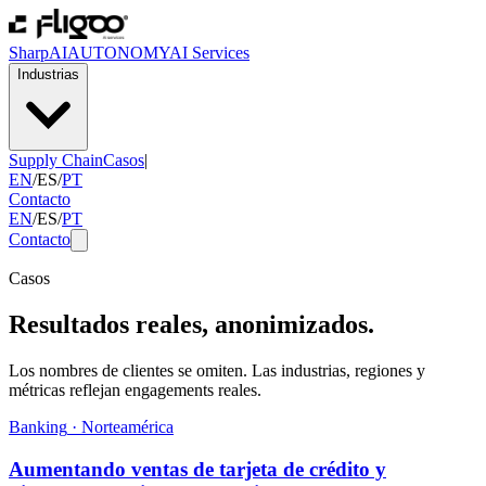
SharpAI
AUTONOMY
AI Services
Industrias
Supply Chain
Casos
|
EN
/
ES
/
PT
Contacto
EN
/
ES
/
PT
Contacto
Casos
Resultados reales, anonimizados.
Los nombres de clientes se omiten. Las industrias, regiones y
métricas reflejan engagements reales.
Banking
·
Norteamérica
Aumentando ventas de tarjeta de crédito y