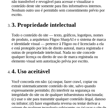
não transferível e revogável para acessar e visualizar o
conteúdo deste site somente para fins informativos internos.
Nenhum outro uso é permitido sem consentimento prévio por
escrito.
3. Propriedade intelectual
Todo o conteúdo do site — texto, gráficos, logotipos, nomes
de produto, a arquitetura Fligoo SharpAI e o sistema de marca
e identidade visual — pertence à Fligoo ou é licenciado a ela
e está protegido por leis de direito autoral, marca registrada e
outras de propriedade intelectual. Nada no site concede
qualquer licença ou direito de uso de marca registrada ou
elemento visual sem autorização prévia por escrito.
4. Uso aceitável
Você concorda em não: (a) raspar, fazer crawl, copiar ou
extrair sistematicamente conteúdo do site, salvo quando
expressamente permitido; (b) interferir na segurança ou
integridade do site ou de qualquer infraestrutura relacionada;
(c) usar o site para transmitir qualquer conteúdo ilegal, danoso
ou infrator; (d) fazer engenharia reversa ou tentar derivar a
origem de qualquer tecnologia subjacente; ou (e) usar o site de