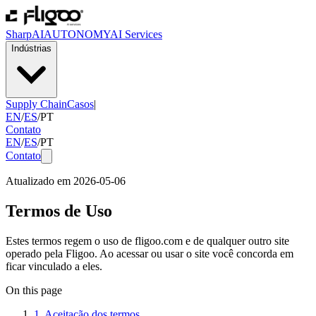
SharpAI
AUTONOMY
AI Services
Indústrias
Supply Chain
Casos
|
EN
/
ES
/
PT
Contato
EN
/
ES
/
PT
Contato
Atualizado em 2026-05-06
Termos de Uso
Estes termos regem o uso de fligoo.com e de qualquer outro site
operado pela Fligoo. Ao acessar ou usar o site você concorda em
ficar vinculado a eles.
On this page
1. Aceitação dos termos