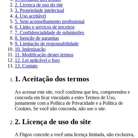
2. Licença de uso do site
3. Propriedade intelectual
4. Uso aceitável
5. Sem aconselhamento profissional
6. Links e serviços de terceiros
7. Confidencialidade de submissões
8. Isenção de garantias
9. Limitação de responsabilidade
10. Indenização
11. Modificação destes termos
12. Lei aplicável e foro
13. Contato
1. Aceitação dos termos
Ao acessar este site, você confirma que leu, compreendeu e
concorda em ficar vinculado a estes Termos de Uso,
juntamente com a Política de Privacidade e a Política de
Cookies. Se você não concorda, não use o site.
2. Licença de uso do site
A Fligoo concede a você uma licença limitada, não exclusiva,