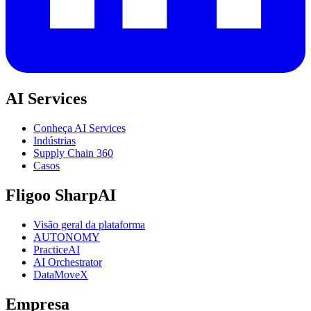
AI Services
Conheça AI Services
Indústrias
Supply Chain 360
Casos
Fligoo SharpAI
Visão geral da plataforma
AUTONOMY
PracticeAI
AI Orchestrator
DataMoveX
Empresa