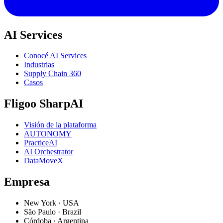
AI Services
Conocé AI Services
Industrias
Supply Chain 360
Casos
Fligoo SharpAI
Visión de la plataforma
AUTONOMY
PracticeAI
AI Orchestrator
DataMoveX
Empresa
New York
·
USA
São Paulo
·
Brazil
Córdoba
·
Argentina