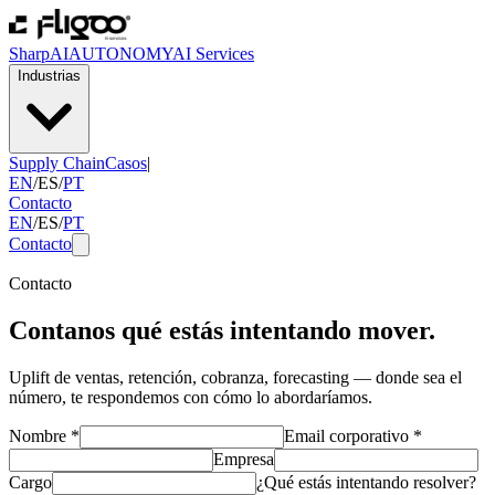
SharpAI
AUTONOMY
AI Services
Industrias
Supply Chain
Casos
|
EN
/
ES
/
PT
Contacto
EN
/
ES
/
PT
Contacto
Contacto
Contanos qué estás intentando mover.
Uplift de ventas, retención, cobranza, forecasting — donde sea el
número, te respondemos con cómo lo abordaríamos.
Nombre
*
Email corporativo
*
Empresa
Cargo
¿Qué estás intentando resolver?