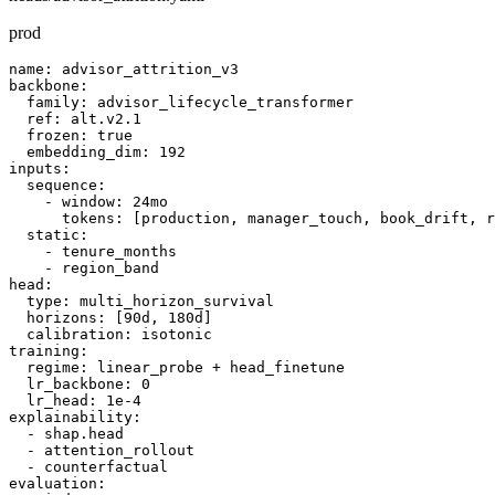
heads/advisor_attrition.yaml
prod
name: advisor_attrition_v3

backbone:

  family: advisor_lifecycle_transformer

  ref: alt.v2.1

  frozen: true

  embedding_dim: 192

inputs:

  sequence:

    - window: 24mo

      tokens: [production, manager_touch, book_drift, r
  static:

    - tenure_months

    - region_band

head:

  type: multi_horizon_survival

  horizons: [90d, 180d]

  calibration: isotonic

training:

  regime: linear_probe + head_finetune

  lr_backbone: 0

  lr_head: 1e-4

explainability:

  - shap.head

  - attention_rollout
