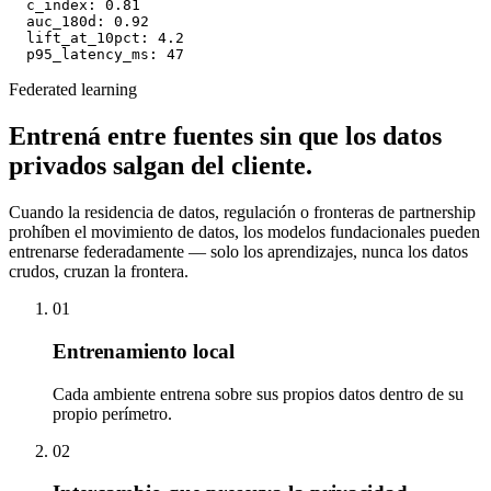
  - counterfactual

evaluation:

  c_index: 0.81

  auc_180d: 0.92

  lift_at_10pct: 4.2

  p95_latency_ms: 47
Federated learning
Entrená entre fuentes sin que los datos
privados salgan del cliente.
Cuando la residencia de datos, regulación o fronteras de partnership
prohíben el movimiento de datos, los modelos fundacionales pueden
entrenarse federadamente — solo los aprendizajes, nunca los datos
crudos, cruzan la frontera.
01
Entrenamiento local
Cada ambiente entrena sobre sus propios datos dentro de su
propio perímetro.
02