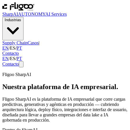
SharpAI
AUTONOMY
AI Services
Industrias
Supply Chain
Casos
|
EN
/
ES
/
PT
Contacto
EN
/
ES
/
PT
Contacto
Fligoo SharpAI
Nuestra plataforma de IA empresarial.
Fligoo SharpAI es la plataforma de IA empresarial que corre cargas
predictivas, generativas y agénticas en producción — cubriendo
arquitectura lógica, deploy físico, integraciones e interfaz de usuario,
diseñada para llevar a grandes empresas del data lake a IA
gobernada en producción.
Dentro de SharpAI